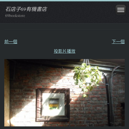
石店子69有機書店
69bookstore
前一個
下一個
投影片播放